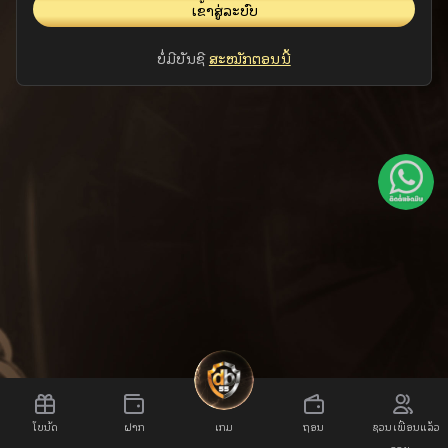
ເຂົ້າສູ່ລະບົບ
ບໍ່ມີບັນຊີ
ສະໝັກຕອນນີ້
ໂບນັດ
ຝາກ
ເກມ
ຖອນ
ຊວນເພື່ອນແລ້ວ