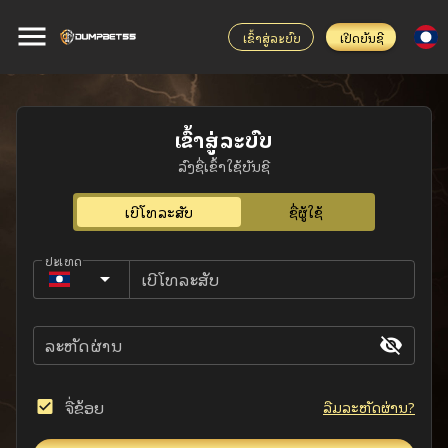
ເຂົ້າສູ່ລະບົບ
ເປີດບັນຊີ
ເຂົ້າສູ່ລະບົບ
ລົງຊື່ເຂົ້າໃຊ້ບັນຊີ
ເບີ​ໂທລະ​ສັບ
ຊື່ຜູ້ໃຊ້
ປະເທດ
Laos (ລາວ)
ເບີ​ໂທລະ​ສັບ
ລະຫັດຜ່ານ
ຈື່ຂ້ອຍ
ລືມລະຫັດຜ່ານ?